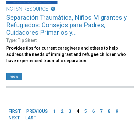
NCTSN RESOURCE
Separación Traumática, Niños Migrantes y
Refugiados: Consejos para Padres,
Cuidadores Primarios y...
Type: Tip Sheet
Provides tips for current caregivers and others to help
address the needs of immigrant and refugee children who
have experienced traumatic separation.
view
Pages
FIRST
PREVIOUS
1
2
3
4
5
6
7
8
9
NEXT
LAST
Back
to