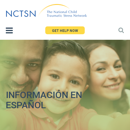
Jump
to
navigation
GET HELP NOW
INFORMACIÓN EN
ESPAÑOL