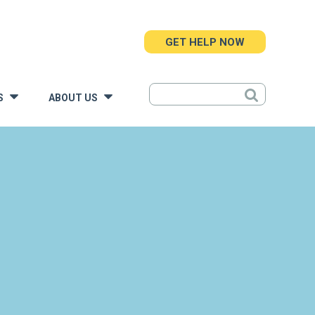
GET HELP NOW
S
ABOUT US
»
»