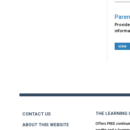
Paren
Provide
informat
view
Back
to
top
THE LEARNING
CONTACT US
Offers FREE continui
ABOUT THIS WEBSITE
credits and e-learnin