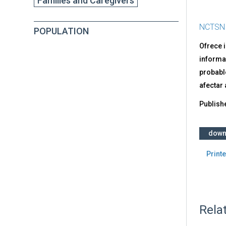
Families and Caregivers
Cor
201
(CO
NCTSN
POPULATION
19)
Ofrece 
informa
probabl
afectar 
Publish
down
Printe
Rela