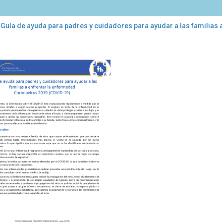
 Guía de ayuda para padres y cuidadores para ayudar a las familias
a
da
a
res
dadores
a
dar
lias
entar
ermedad