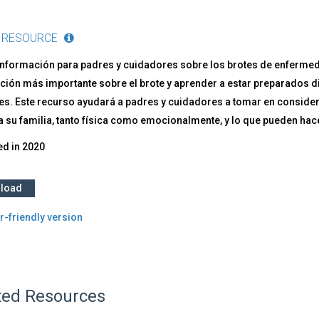
onavirus
9
VID-
 RESOURCE
información para padres y cuidadores sobre los brotes de enferme
ción más importante sobre el brote y aprender a estar preparados di
es. Este recurso ayudará a padres y cuidadores a tomar en conside
a su familia, tanto física como emocionalmente, y lo que pueden hace
ed in
2020
load
r-friendly version
ted Resources