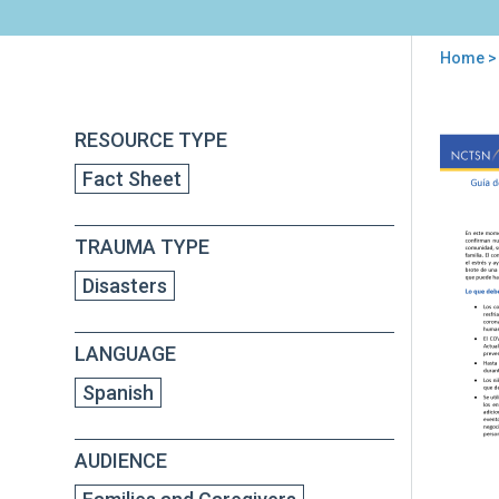
Home
>
You
are
Back
Guí
RESOURCE TYPE
to
here
de
top
Fact Sheet
ayu
par
pad
TRAUMA TYPE
y
cui
Disasters
par
ayu
a
LANGUAGE
las
fami
Spanish
a
enfr
AUDIENCE
la
enf