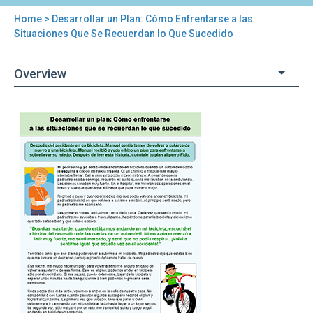
Home
> Desarrollar un Plan: Cómo Enfrentarse a las
You
Situaciones Que Se Recuerdan lo Que Sucedido
are
Overview
here
Back
Desarrollar
to
un
top
Plan:
Cómo
Enfrentarse
a
las
Situaciones
Que
Se
Recuerdan
lo
Que