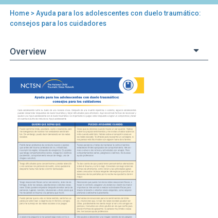
Home
> Ayuda para los adolescentes con duelo traumático:
You
consejos para los cuidadores
are
Overview
here
Back
Ayuda
to
para
top
los
adolescentes
con
duelo
traumático:
consejos
para
los
cuidadores