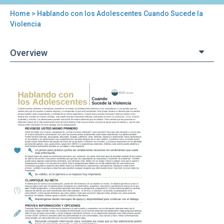
Home
> Hablando con los Adolescentes Cuando Sucede la
You
Violencia
are
Overview
here
Back
Hablando
to
con
top
los
Adolescentes
Cuando
Sucede
la
Violencia