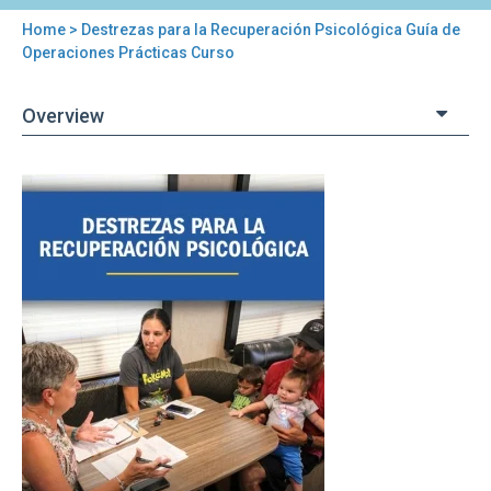
Home
> Destrezas para la Recuperación Psicológica Guía de
You
Operaciones Prácticas Curso
are
Overview
here
Back
Destrezas
to
para
top
la
Recuperación
Psicológica
Guía
de
Operaciones
Prácticas
Curso