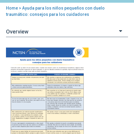
Home
> Ayuda para los niños pequeños con duelo
You
traumático: consejos para los cuidadores
are
Overview
here
Back
Ayuda
to
para
top
los
niños
pequeños
con
duelo
traumático:
consejos
para
los
cuidadores