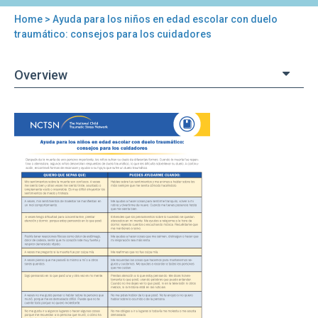
Home
> Ayuda para los niños en edad escolar con duelo
You
traumático: consejos para los cuidadores
are
Overview
here
Back
Ayuda
to
para
top
los
niños
en
edad
escolar
con
duelo
traumático:
consejos
para
los